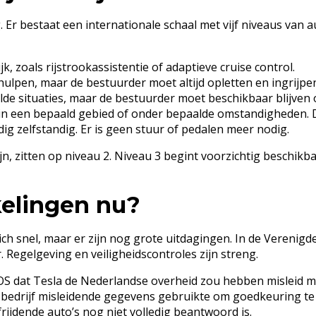
ig. Er bestaat een internationale schaal met vijf niveaus van a
k, zoals rijstrookassistentie of adaptieve cruise control.
lpen, maar de bestuurder moet altijd opletten en ingrijpen 
alde situaties, maar de bestuurder moet beschikbaar blijven
g in een bepaald gebied of onder bepaalde omstandigheden. D
edig zelfstandig. Er is geen stuur of pedalen meer nodig.
n, zitten op niveau 2. Niveau 3 begint voorzichtig beschikb
kelingen nu?
ich snel, maar er zijn nog grote uitdagingen. In de Verenigd
. Regelgeving en veiligheidscontroles zijn streng.
NOS dat Tesla de Nederlandse overheid zou hebben misleid met
t bedrijf misleidende gegevens gebruikte om goedkeuring te
lfrijdende auto’s nog niet volledig beantwoord is.