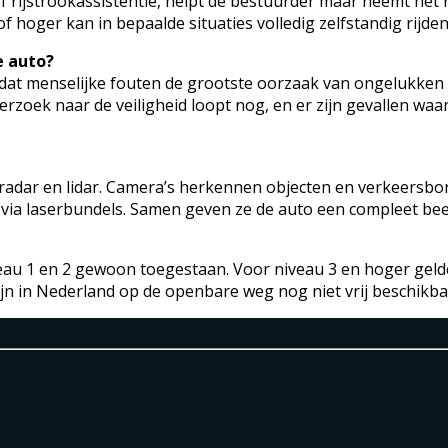
 rijstrookassistentie, helpt de bestuurder maar neemt het rij
f hoger kan in bepaalde situaties volledig zelfstandig rijden
e auto?
omdat menselijke fouten de grootste oorzaak van ongelukken zi
zoek naar de veiligheid loopt nog, en er zijn gevallen waa
radar en lidar. Camera’s herkennen objecten en verkeersbord
via laserbundels. Samen geven ze de auto een compleet be
veau 1 en 2 gewoon toegestaan. Voor niveau 3 en hoger gel
5 zijn in Nederland op de openbare weg nog niet vrij beschik