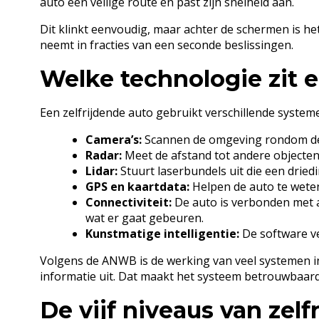
auto een veilige route en past zijn snelheid aan.
Dit klinkt eenvoudig, maar achter de schermen is h
neemt in fracties van een seconde beslissingen.
Welke technologie zit e
Een zelfrijdende auto gebruikt verschillende systemen
Camera’s:
Scannen de omgeving rondom de 
Radar:
Meet de afstand tot andere objecten, 
Lidar:
Stuurt laserbundels uit die een drie
GPS en kaartdata:
Helpen de auto te weten 
Connectiviteit:
De auto is verbonden met a
wat er gaat gebeuren.
Kunstmatige intelligentie:
De software ve
Volgens de ANWB is de werking van veel systemen in
informatie uit. Dat maakt het systeem betrouwbaard
De vijf niveaus van zelf