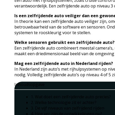
Een auto met rijhulpsystemen, zoals cruise control of
verantwoordelijk. Een zelfrijdende auto op niveau 3 o
Is een zelfrijdende auto veiliger dan een gewon
In theorie kan een zelfrijdende auto veiliger zijn, 
betrouwbaarheid van de software en sensoren. Onder
systemen te rooskleurig voor te stellen.
Welke sensoren gebruikt een zelfrijdende auto?
Een zelfrijdende auto combineert meestal camera’s, 
maakt een driedimensionaal beeld van de omgeving 
Mag een zelfrijdende auto in Nederland rijden?
In Nederland zijn auto’s met rijhulpsystemen op ni
nodig. Volledig zelfrijdende auto’s op niveau 4 of 
Inhoudsopgave
1. Wat doet een zelfrijdende auto precies?
2. Welke technologie zit er achter?
3. De vijf niveaus van zelfrijdend rijden
4. Hoe ver zijn de ontwikkelingen nu?