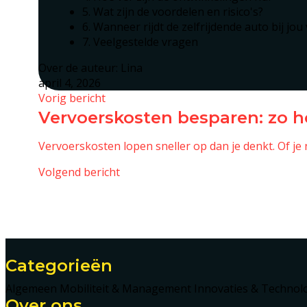
5. Wat zijn de voordelen en risico's?
6. Wanneer rijdt de zelfrijdende auto bij jou
7. Veelgestelde vragen
Over de auteur:
Lina
april 4, 2026
Vorig bericht
Vervoerskosten besparen: zo ho
Vervoerskosten lopen sneller op dan je denkt. Of je
Volgend bericht
Categorieën
Algemeen
Mobiliteit & Management
Innovaties & Technol
Over ons