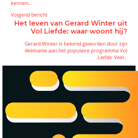
kennen…
Volgend bericht
Het leven van Gerard Winter uit
Vol Liefde: waar woont hij?
Gerard Winter is bekend geworden door zijn
deelname aan het populaire programma Vol
Liefde. Veel…