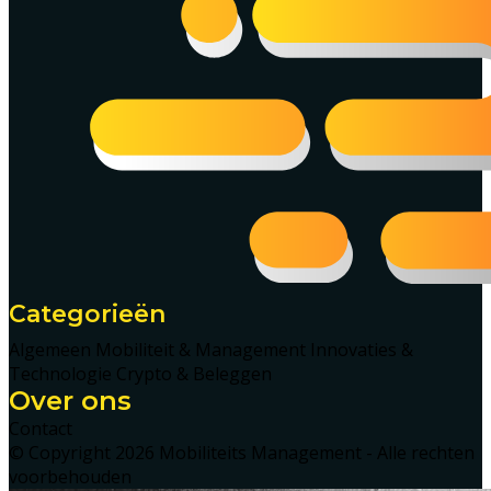
Categorieën
Algemeen
Mobiliteit & Management
Innovaties &
Technologie
Crypto & Beleggen
Over ons
Contact
© Copyright 2026 Mobiliteits Management - Alle rechten
voorbehouden