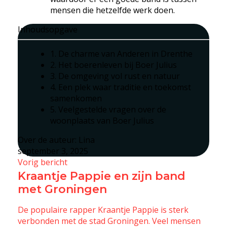
mensen die hetzelfde werk doen.
Inhoudsopgave
1. De charme van Anderen in Drenthe
2. Het boerenleven bij Boer Julius
3. De omgeving vol rust en natuur
4. Een plek waar traditie en toekomst
samenkomen
5. Veelgestelde vragen over de
woonplaats van Boer Julius
Over de auteur:
Lina
september 3, 2025
Vorig bericht
Kraantje Pappie en zijn band
met Groningen
De populaire rapper Kraantje Pappie is sterk
verbonden met de stad Groningen. Veel mensen