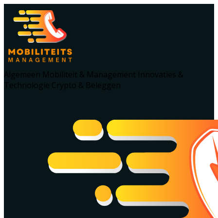
Algemeen
Mobiliteit & Management
Innovaties &
Technologie
Crypto & Beleggen