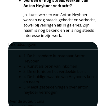
Worden er nog steeds werken van
Anton Heyboer verkocht?
Ja, kunstwerken van Anton Heyboer
worden nog steeds gekocht en verkocht,
zowel bij veilingen als in galeries. Zijn
naam is nog bekend en er is nog steeds
interesse in zijn werk.
Inhoudsopgave
1. De bijzondere kunstenaar Anton
Heyboer
2. Kunst als bron van inkomen
3. De erfenis en het verdeelde bezit
4. De huidige waarde van Heyboers kunst
en naam
5. Meest gestelde vragen over anton
heyboer vermogen
Over de auteur:
Lina