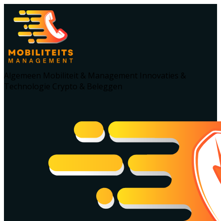
Algemeen
Mobiliteit & Management
Innovaties &
Technologie
Crypto & Beleggen