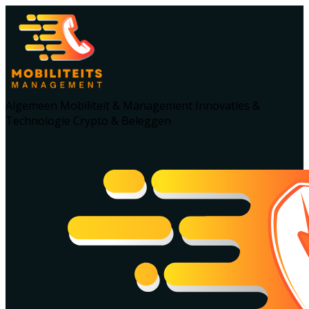
Algemeen
Mobiliteit & Management
Innovaties &
Technologie
Crypto & Beleggen