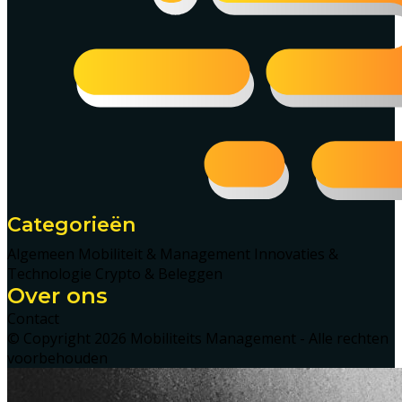
Categorieën
Algemeen
Mobiliteit & Management
Innovaties &
Technologie
Crypto & Beleggen
Over ons
Contact
© Copyright 2026 Mobiliteits Management - Alle rechten
voorbehouden