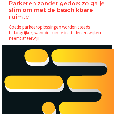
Parkeren zonder gedoe: zo ga je
slim om met de beschikbare
ruimte
Goede parkeeroplossingen worden steeds
belangrijker, want de ruimte in steden en wijken
neemt af terwijl…