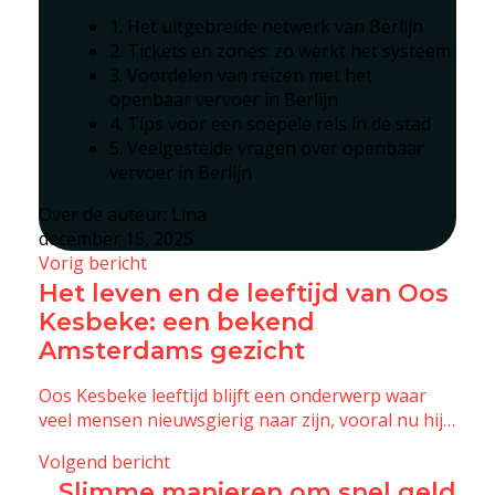
1. Het uitgebreide netwerk van Berlijn
2. Tickets en zones: zo werkt het systeem
3. Voordelen van reizen met het
openbaar vervoer in Berlijn
4. Tips voor een soepele reis in de stad
5. Veelgestelde vragen over openbaar
vervoer in Berlijn
Over de auteur:
Lina
december 15, 2025
Vorig bericht
Het leven en de leeftijd van Oos
Kesbeke: een bekend
Amsterdams gezicht
Oos Kesbeke leeftijd blijft een onderwerp waar
veel mensen nieuwsgierig naar zijn, vooral nu hij…
Volgend bericht
Slimme manieren om snel geld